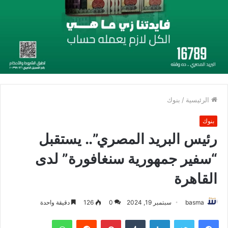
الرئيسية
/
بنوك
بنوك
رئيس البريد المصري”.. يستقبل
“سفير جمهورية سنغافورة” لدى
القاهرة
basma
سبتمبر 19, 2024
0
126
دقيقة واحدة
فيسبوك
تويتر
لينكدإن
بينتيريست
واتساب