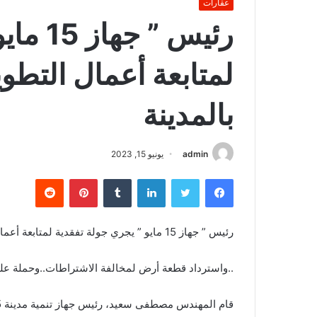
عقارات
رئيس ”
لمتابعة أعمال التطوي
بالمدينة
admin
يونيو 15, 2023
فيسبوك
تويتر
لينكدإن
بينتيريست
رئيس ” جهاز 15 مايو ” يجري جولة تفقدية لمتابعة أعمال التطوير بعددٍ من المناطق بالمدينة
..واسترداد قطعة أرض لمخالفة الاشتراطات..وحملة على