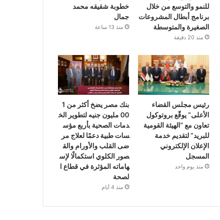
للنمو والتوسع من خلال
خطوبة شقيقه محمد
برنامج أبطال المشروعات
جمال
الصغيرة والمتوسطة
منذ 13 ساعة
منذ 20 دقيقة
رئيس مجلس القضاء
بنك مصر يضخ أكثر من 1
الأعلى” يوقّع بروتوكول
00 مليون جنيه لتطوير الخ
تعاون مع “الهيئة القومية
دمات الصحية بأربع مؤس
للبريد” لتقديم خدمة
سات طبية دعمًا لعلاج مر
الإعلان الإلكتروني
ضى القلب والأورام والق
المسجل
صور الكلوي استكمالًا لإس
هاماته المؤثرة في قطاع ا
منذ يوم واحد
لصحة
منذ 4 أيام