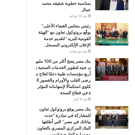
بمناسبة خطوبة شقيقه محمد
جمال
منذ 13 ساعة
رئيس مجلس القضاء الأعلى”
يوقّع بروتوكول تعاون مع “الهيئة
القومية للبريد” لتقديم خدمة
الإعلان الإلكتروني المسجل
منذ يوم واحد
بنك مصر يضخ أكثر من 100 مليو
ن جنيه لتطوير الخدمات الصحية ب
أربع مؤسسات طبية دعمًا لعلاج م
رضى القلب والأورام والقصور ال
كلوي استكمالًا لإسهاماته المؤثر
ة في قطاع الصحة
منذ 4 أيام
بنك مصر يوقع بروتوكول تعاون
للمشاركة في مبادرة “حدث
بياناتك في مصر” التي أطلقها
البنك المركزي المصري بالتعاون
مع وزارة الخارجية لتيسير