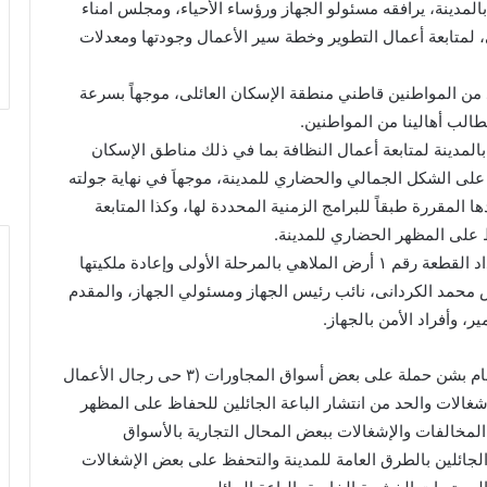
 ( 1 : 6) بالمرحلة الرابعة بالمدينة، يرافقه مسئولو الجهاز ورؤساء الأحياء، ومجلس امناء
، لمتابعة أعمال التطوير وخطة سير الأعمال وجودتها ومعدلات
 من المواطنين قاطني منطقة الإسكان العائلى، موجهاً بسرعة
طالب أهالينا من المواطنين.
بالمدينة لمتابعة أعمال النظافة بما في ذلك مناطق الإسكان
لى الشكل الجمالي والحضاري للمدينة، موجهاَ في نهاية جولته
 المقررة طبقاً للبرامج الزمنية المحددة لها، وكذا المتابعة
 على المظهر الحضاري للمدينة.
وصرح المهندس مصطفى سعيد، بأنه تم سحب واسترداد القطعة رقم ١ أرض الملاهي بالمرحلة الأولى وإعادة ملكيتها
 محمد الكردانى، نائب رئيس الجهاز ومسئولي الجهاز، والمقدم
 وأفراد الأمن بالجهاز.
وأشار المهندس مصطفى سعيد، إلى أن جهاز المدينة قام بشن حملة على بعض أسواق المجاورات (٣ حى رجال الأعمال
 والإشغالات والحد من انتشار الباعة الجائلين للحفاظ على المظهر
خالفات والإشغالات ببعض المحال التجارية بالأسواق
الجائلين بالطرق العامة للمدينة والتحفظ على بعض الإشغالات