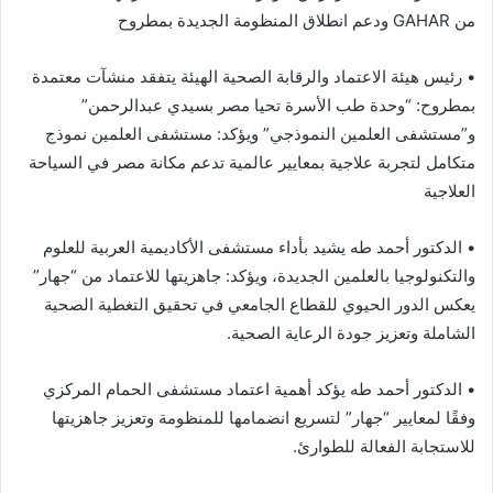
من GAHAR ودعم انطلاق المنظومة الجديدة بمطروح
• رئيس هيئة الاعتماد والرقابة الصحية الهيئة يتفقد منشآت معتمدة
بمطروح: “وحدة طب الأسرة تحيا مصر بسيدي عبدالرحمن”
و”مستشفى العلمين النموذجي” ويؤكد: مستشفى العلمين نموذج
متكامل لتجربة علاجية بمعايير عالمية تدعم مكانة مصر في السياحة
العلاجية
• الدكتور أحمد طه يشيد بأداء مستشفى الأكاديمية العربية للعلوم
والتكنولوجيا بالعلمين الجديدة، ويؤكد: جاهزيتها للاعتماد من “جهار”
يعكس الدور الحيوي للقطاع الجامعي في تحقيق التغطية الصحية
الشاملة وتعزيز جودة الرعاية الصحية.
• الدكتور أحمد طه يؤكد أهمية اعتماد مستشفى الحمام المركزي
وفقًا لمعايير “جهار” لتسريع انضمامها للمنظومة وتعزيز جاهزيتها
للاستجابة الفعالة للطوارئ.