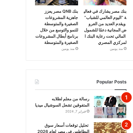
بنك مصر يشارك في فعالي
بنك QNB مصر يعزز
ة “اليوم العالمي للشباب”
جاهزية المشروعات
ويقدم العديد من العرو
الصغيرة والمتوسطة
ض المجانية دعمًا للشمول
للنمو والتوسع من خلال
المالي تحت رعاية البنك ا
برنامج أبطال المشروعات
لمركزي المصري
الصغيرة والمتوسطة
منذ يومين
منذ يومين
Popular Posts
رسالة من معلم لطلابه
المتفوقين تشعل السوشيال ميديا
فبراير 7, 2024
تحليل توقعات أسعار سوق
البطاطس في مصر لعام 2026