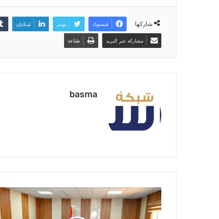
شاركها
فيسبوك
تويتر
لينكدإن
مشاركة عبر البريد
طباعة
basma