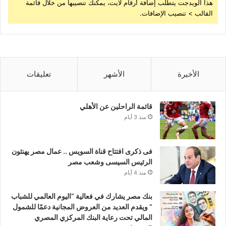
هذا الويدجت يتطلب إضافة أرقام لايت، يمكنك تنصيبها من خلال قائمة
القالب > تنصيب الإضافات.
الأخيرة
الأشهر
تعليقات
قائمة الراحلين عن الأهلي
منذ 3 أيام
فى ذكرى افتتاح قناة السويس .. عمال مصر يهنئون
الرئيس السيسى وشعب مصر
منذ 4 أيام
بنك مصر يشارك في فعالية “اليوم العالمي للشباب
” ويقدم العديد من العروض المجانية دعمًا للشمول
المالي تحت رعاية البنك المركزي المصري