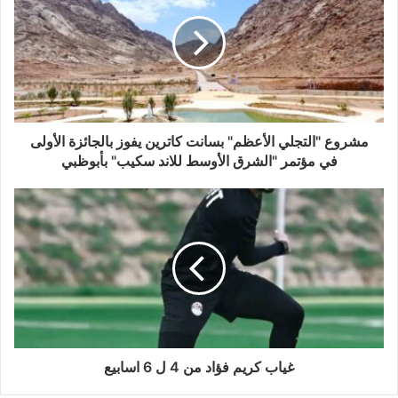
مشروع "التجلي الأعظم" بسانت كاترين يفوز بالجائزة الأولى
في مؤتمر "الشرق الأوسط للاند سكيب" بأبوظبي
غياب كريم فؤاد من 4 ل 6 اسابيع