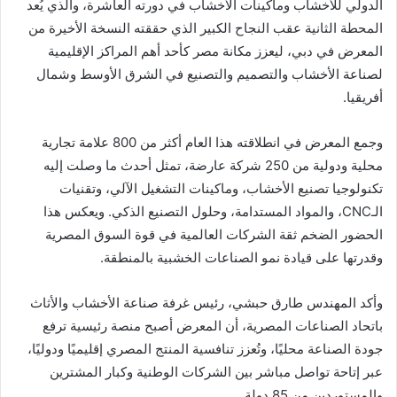
الدولي للأخشاب وماكينات الأخشاب في دورته العاشرة، والذي يُعد
المحطة الثانية عقب النجاح الكبير الذي حققته النسخة الأخيرة من
المعرض في دبي، ليعزز مكانة مصر كأحد أهم المراكز الإقليمية
لصناعة الأخشاب والتصميم والتصنيع في الشرق الأوسط وشمال
أفريقيا.
وجمع المعرض في انطلاقته هذا العام أكثر من 800 علامة تجارية
محلية ودولية من 250 شركة عارضة، تمثل أحدث ما وصلت إليه
تكنولوجيا تصنيع الأخشاب، وماكينات التشغيل الآلي، وتقنيات
الـCNC، والمواد المستدامة، وحلول التصنيع الذكي. ويعكس هذا
الحضور الضخم ثقة الشركات العالمية في قوة السوق المصرية
وقدرتها على قيادة نمو الصناعات الخشبية بالمنطقة.
وأكد المهندس طارق حبشي، رئيس غرفة صناعة الأخشاب والأثاث
باتحاد الصناعات المصرية، أن المعرض أصبح منصة رئيسية ترفع
جودة الصناعة محليًا، وتُعزز تنافسية المنتج المصري إقليميًا ودوليًا،
عبر إتاحة تواصل مباشر بين الشركات الوطنية وكبار المشترين
والمستوردين من 85 دولة.