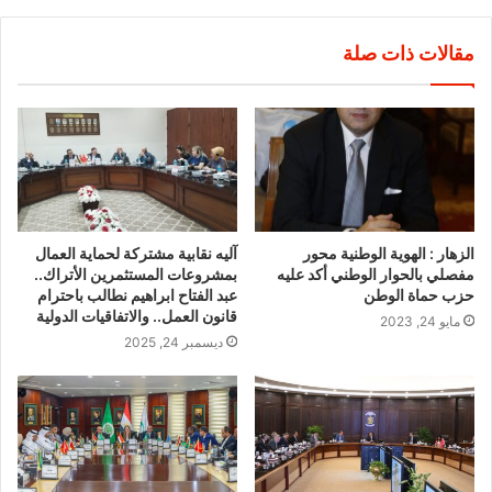
مقالات ذات صلة
الزهار : الهوية الوطنية محور
آليه نقابية مشتركة لحماية العمال
مفصلي بالحوار الوطني أكد عليه
بمشروعات المستثمرين الأتراك..
حزب حماة الوطن
عبد الفتاح ابراهيم نطالب باحترام
قانون العمل.. والاتفاقيات الدولية
مايو 24, 2023
ديسمبر 24, 2025