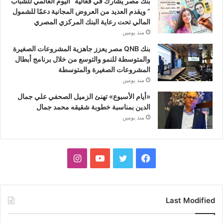
بنك مصر يشارك في فعالية “اليوم العالمي للشباب
” ويقدم العديد من العروض المجانية دعمًا للشمول
المالي تحت رعاية البنك المركزي المصري
منذ يومين
بنك QNB مصر يعزز جاهزية المشروعات الصغيرة
والمتوسطة للنمو والتوسع من خلال برنامج أبطال
المشروعات الصغيرة والمتوسطة
منذ يومين
«أيام الأسبوع» تهنئ الزميل الصحفي علي جمال
الدين بمناسبة خطوبة شقيقه محمد جمال
منذ يومين
فيسبوك
تويتر
يوتيوب
انستقرام
Last Modified