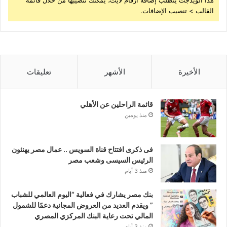
هذا الويدجت يتطلب إضافة أرقام لايت، يمكنك تنصيبها من خلال قائمة
القالب > تنصيب الإضافات.
الأخيرة
الأشهر
تعليقات
قائمة الراحلين عن الأهلي
منذ يومين
فى ذكرى افتتاح قناة السويس .. عمال مصر يهنئون
الرئيس السيسى وشعب مصر
منذ 3 أيام
بنك مصر يشارك في فعالية “اليوم العالمي للشباب
” ويقدم العديد من العروض المجانية دعمًا للشمول
المالي تحت رعاية البنك المركزي المصري
منذ 3 أيام