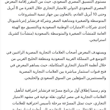
مستوى التنسيق المصري السعودي، حيث من المقرر إقامة المعرض
المصري السعودي الدولي للامتياز التجاري خلال الفترة من 8 أبريل
وحتى 10 أبريل القادم، بالتعاون بين جهاز تنمية المشروعات
المتوسطة والصغيرة ومتناهية الصغر وشركة فرنشايز إنترناشيونال
إحدى شركات الامتيازات الوطنية السعودية وبالتنسيق مع الهيئة
العامة للمنشآت الصغيرة والمتوسطة بالسعودية (منشآت) كشريك
استراتيجي.
ويستهدف المعرض أصحاب العلامات التجارية المصرية الراغبين في
التوسع في المملكة العربية السعودية ومنطقة الخليج العربي من
خلال أنظمة الامتياز التجاري المتكاملة، حيث يساهم المعرض في
فتح قنوات استثمار مباشرة بين العلامات التجارية المصرية
والمستثمرين المؤهلين من السوق السعودي والخليجي.
وتم رسميا إطلاق أول برنامج مسرّعة فرنشايز احترافية لتأهيل
العلامات التجارية في مصر ليكون نقلة نوعية في مشهد الامتياز
التجاري، حيث تمثل المسرّعة مرحلة تأسيس احترافية للعلامات
المصرية للانتقال من التشغيل التقليدي إلى أنظمة امتياز تجارية