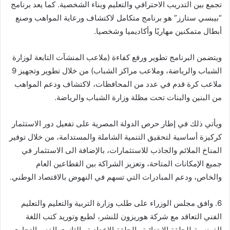
تجمع بين التدريب الاحترافي والتعليم وبناء الشخصية. كما يعد برنامج
“بيبسي ستارز” هو برنامج متكامل لاكتشاف ورعاية المواهب وصنع
أبطال متمكنين مهاريًا وأكاديميا وشخصيا.
ويتضمن البرنامج تطوير ورفع كفاءة (ملاعب المنشآت التابعة لوزارة
الشباب والرياضة، وملاعب مراكز الشباب) من خلال تطوير وتجهيز 9
ملاعب كرة قدم في عدد من المحافظات، لاكتشاف ودعم المواهب
من البنين والبنات تحت مظلة وزارة الشباب والرياضة.
ويأتي ذلك في إطار حرص الدولة المصرية على تفعيل دور الاستثمار
كركيزة أساسية لتحقيق التنمية الشاملة والمستدامة، من خلال توفير
المناخ الملائم والجاذب للاستثمارات، بالإضافة الى الاستثمار في
جميع الإمكانات المتاحة، وتعزيز الشراكة بين القطاعين العام
والخاص، ودعم المبادرات التي تسهم في النهوض بالاقتصاد الوطني.
6. وافق مجلس الوزراء على طلب وزارة التربية والتعليم والتعليم
الفني التعاقد مع شركة هوريزون للنشر، لطبع وتوريد كتب اللغة
الفرنسية للحلقة الابتدائية والحلقة الإعدادية والثانوي الفني التجاري.