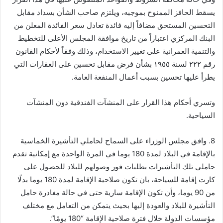
يسقط الحافز الممنوح بموجبه، ويلتزم صاحب الشأن بسداد مقابل
التحسين المستحق مضافاً إليه فائدة تعادل سعر الفائدة المعلن من
البنك المركزي اعتباراً من تاريخ موافقة المجلس الأعلى للتخطيط
والتنمية العمرانية على تغيير الاستخدام، وذلك وفقاً لأحكام القانون
رقم ٢٢٢ لسنة ١٩٥٥ بشأن فرض مقابل تحسين على العقارات التي
يطرأ عليها تحسين بسبب أعمال المنفعة العامة.
وتسري أحكام هذا القرار على المنشآت الفندقية دون المنشآت
السياحية.
8. وافق مجلس الوزراء على السماح لحاملي التأشيرة الخماسية
بالإقامة في البلاد لمدة 180 يوما في المرة الواحدة مع إمكانية تقدم
حاملي تلك التأشيرات بطلبات فور وصولهم للبلاد للحصول على
كارت إقامة للسياحة، بان تكون صلاحية الإقامة لمدة 180 يوما بدلًا
من 90 يوما، وأن تكون الإقامة سارية حتى في حالة مغادرة حامل
التأشيرة للبلاد والعودة إليها بحيث يتمكن من التعامل مع مختلف
مؤسسات الدولة خلال فترة صلاحية الإقامة “180 يومًا”.