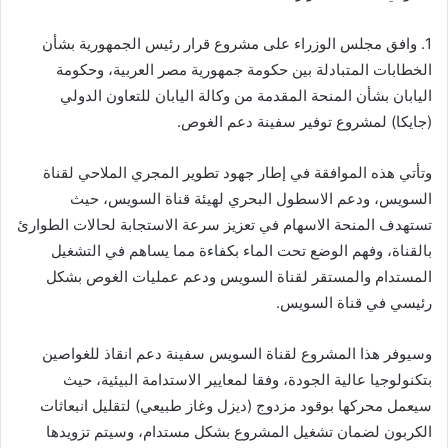
1. وافق مجلس الوزراء على مشروع قرار رئيس الجمهورية بشأن
الخطابات المتبادلة بين حكومة جمهورية مصر العربية، وحكومة
اليابان بشأن المنحة المقدمة من وكالة اليابان للتعاون الدولي
(جايكا) لمشروع توفير سفينة دعم الغوص.
وتأتي هذه الموافقة في إطار جهود تطوير المجري الملاحي لقناة
السويس، ودعم الاسطول البحري لهيئة قناة السويس، حيث
تستهدف المنحة الاسهام في تعزيز سرعة الاستجابة لحالات الطوارئ
بالقناة، وفهم الوضع تحت الماء بكفاءة مما يساهم في التشغيل
المستدام والمستقر لقناة السويس ودعم عمليات الغوص بشكل
رئيسي في قناة السويس.
وسيوفر هذا المشروع لقناة السويس سفينة دعم انقاذ للغواصين
بتكنولوجيا عالية الجودة، وفقا لمعايير الاستدامة البيئية، حيث
سيعمل محركها بوقود مزدوج (ديزل وغاز طبيعي) لتقليل انبعاثات
الكربون لضمان تشغيل المشروع بشكل مستدام، وسيتم تزويدها