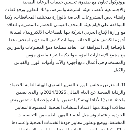
بروتوكول تعاون مع صندوق تحسين خدمات الرعاية الصحية
والاجتماعية لأعضاء هيئة الشرطة واسرهم، وذلك لتطوير ورفع كفاءة
وانشاء بعض المشروعات الخاصة بالوزارة بمختلف المحافظات، وكذا
الموافقة على قيام هيئة المتحف القومي للحضارة المصرية بالتعاقد
مع وزارة الإنتاج الحربي (شركة بنها للصناعات الالكترونية)، لصيانة
أجهزة الكشف على الحقائب وبوابات كشف المعادن بالمتحف، هذا
بالإضافة إلى الموافقة على تعاقد مصلحة دمغ المصوغات والموازين
مع مجمع الإصدارات المؤمنة والذكية لشراء ملصق مؤمن
والمستخدم في أعمال دمغ أجهزة والآت وأدوات الوزن والقياس
والكيل.
11. استعرض مجلس الوزراء التقرير السنوي للهيئة العامة للاعتماد
والرقابة الصحية عن العام المالي 2024/2025م، والذي تضمن
ملخصًا تنفيذيُا لأداء الهيئة كما تضمن بيانات وإحصائيات تخص بعض
مجالات الهيئة منها اعتماد المنشآت الصحية المستوفاة لمعايير
الجودة، واعتماد وتسجيل أعضاء المهن الطبية من التخصصات
المختلفة، ووضع وتطوير معايير جودة الخدمات الصحية واعتمادها
دوليًا، وكذا دعم القدرات الذاتية للمنشآت الطبية، بالإضافة إلى