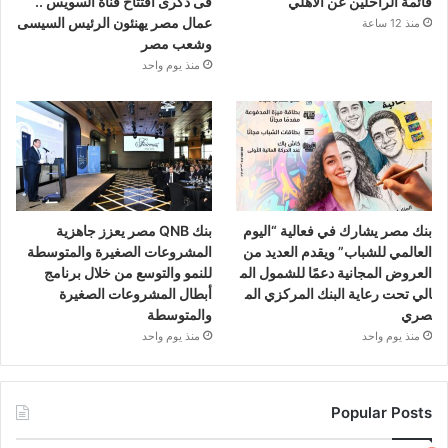
قائمة الراحلين عن الأهلي
فى ذكرى افتتاح قناة السويس ..
عمال مصر يهنئون الرئيس السيسى
منذ 12 ساعة
وشعب مصر
منذ يوم واحد
بنك مصر يشارك في فعالية “اليوم
بنك QNB مصر يعزز جاهزية
العالمي للشباب” ويقدم العديد من
المشروعات الصغيرة والمتوسطة
العروض المجانية دعمًا للشمول الم
للنمو والتوسع من خلال برنامج
الي تحت رعاية البنك المركزي الم
أبطال المشروعات الصغيرة
صري
والمتوسطة
منذ يوم واحد
منذ يوم واحد
Popular Posts