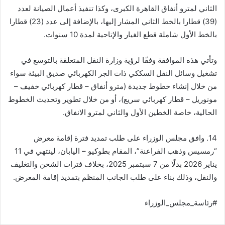
الثاني لمترو أنفاق القاهرة الكبرى، وكذا تنفيذ أعمال الصيانة لعدد
(39) قطارا بالخط الثاني المشار إليها، بالإضافة إلى عدد (23) قطارا
بالخط الأول شاملة قطع الغيار والإتاحية لمدة 10 سنوات.
وتأتي هذه الموافقة وفقًا لرؤية وزارة النقل المتعلقة بالتوسع في
تشغيل وسائل النقل السككي ذات الجر الكهربائي صديق البيئة سواء
من خلال إنشاء خطوط جديدة (مترو أنفاق – قطار كهربائي خفيف –
مونوريل – قطار كهربائي سريع)، أو من خلال تطوير وتحديث الخطوط
الحالية، خاصة الخطين الأول والثاني لمترو الانفاق.
14. وافق مجلس الوزراء على طلب تمديد فترة إقامة معرض
“رمسيس وذهب الفراعنة”، المقام بطوكيو – اليابان، لينتهي في 11
يناير 2026 بدلًا من 7 سبتمبر 2025، بخلاف فترات الشحن والتغليف
والنقل، وذلك بناء على طلب الجانب المنظم بتمديد إقامة المعرض.
#رئاسة_مجلس_الوزراء