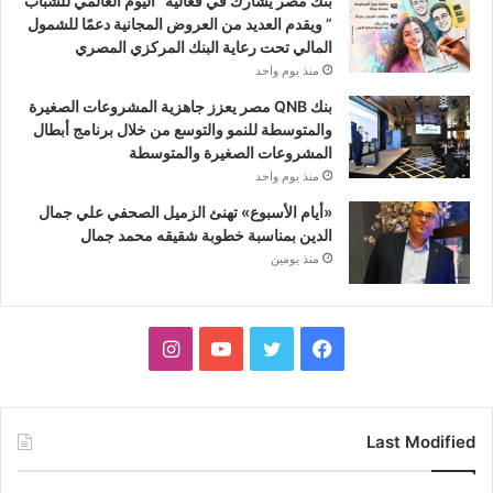
بنك مصر يشارك في فعالية “اليوم العالمي للشباب
” ويقدم العديد من العروض المجانية دعمًا للشمول
المالي تحت رعاية البنك المركزي المصري
منذ يوم واحد
بنك QNB مصر يعزز جاهزية المشروعات الصغيرة
والمتوسطة للنمو والتوسع من خلال برنامج أبطال
المشروعات الصغيرة والمتوسطة
منذ يوم واحد
«أيام الأسبوع» تهنئ الزميل الصحفي علي جمال
الدين بمناسبة خطوبة شقيقه محمد جمال
منذ يومين
فيسبوك
تويتر
يوتيوب
انستقرام
Last Modified