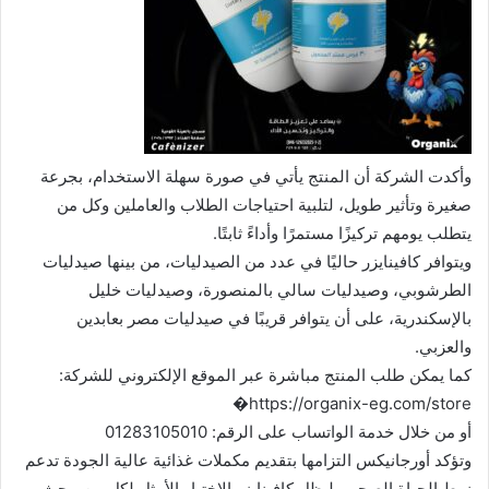
وأكدت الشركة أن المنتج يأتي في صورة سهلة الاستخدام، بجرعة
صغيرة وتأثير طويل، لتلبية احتياجات الطلاب والعاملين وكل من
يتطلب يومهم تركيزًا مستمرًا وأداءً ثابتًا.
ويتوافر كافينايزر حاليًا في عدد من الصيدليات، من بينها صيدليات
الطرشوبي، وصيدليات سالي بالمنصورة، وصيدليات خليل
بالإسكندرية، على أن يتوافر قريبًا في صيدليات مصر بعابدين
والعزبي.
كما يمكن طلب المنتج مباشرة عبر الموقع الإلكتروني للشركة:
https://organix-eg.com/store�
أو من خلال خدمة الواتساب على الرقم: 01283105010
وتؤكد أورجانيكس التزامها بتقديم مكملات غذائية عالية الجودة تدعم
نمط الحياة الصحي، ليظل كافينايزر الاختيار الأمثل لكل من يبحث