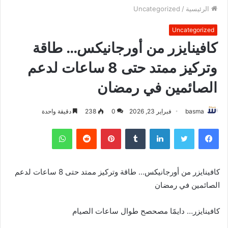
الرئيسية
/
Uncategorized
Uncategorized
كافينايزر من أورجانيكس… طاقة
وتركيز ممتد حتى 8 ساعات لدعم
الصائمين في رمضان
basma
فبراير 23, 2026
0
238
دقيقة واحدة
فيسبوك
تويتر
لينكدإن
بينتيريست
واتساب
كافينايزر من أورجانيكس… طاقة وتركيز ممتد حتى 8 ساعات لدعم
الصائمين في رمضان
كافينايزر… دايمًا مصحصح طوال ساعات الصيام