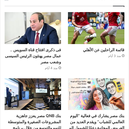
قائمة الراحلين عن الأهلي
فى ذكرى افتتاح قناة السويس ..
عمال مصر يهنئون الرئيس السيسى
منذ 3 أيام
وشعب مصر
منذ 4 أيام
بنك مصر يشارك في فعالية “اليوم
بنك QNB مصر يعزز جاهزية
العالمي للشباب” ويقدم العديد من
المشروعات الصغيرة والمتوسطة
العروض المجانية دعمًا للشمول الم
للنمو والتوسع من خلال برنامج