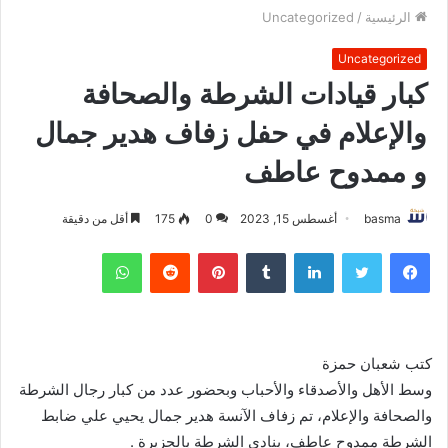
الرئيسية
/
Uncategorized
Uncategorized
كبار قيادات الشرطة والصحافة
والإعلام في حفل زفاف هدير جمال
و ممدوح عاطف
basma
أغسطس 15, 2023
0
175
أقل من دقيقة
فيسبوك
تويتر
لينكدإن
بينتيريست
واتساب
كتب شعبان حمزة
وسط الأهل والأصدقاء والأحباب وبحضور عدد من كبار رجال الشرطة
والصحافة والإعلام، تم زفاف الآنسة هدير جمال يحيي علي ضابط
الشرطة ممدوح عاطف، بنادي الشرطة بالجزيرة .