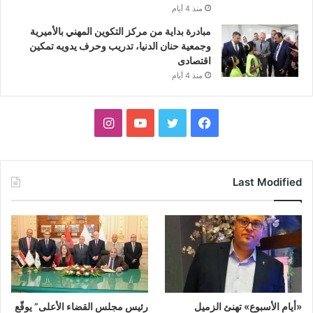
منذ 4 أيام
مبادرة بداية من مركز التكوين المهني بالأميرية
وجمعية حنان الدنيا، تدريب وحرف يدويه تمكين
اقتصادى
منذ 4 أيام
فيسبوك
تويتر
يوتيوب
انستقرام
Last Modified
«أيام الأسبوع» تهنئ الزميل
رئيس مجلس القضاء الأعلى” يوقّع