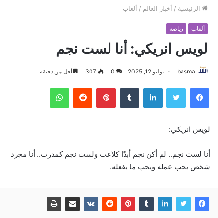
الرئيسية
/
أخبار العالم
/
ألعاب
ألعاب
رياضة
لويس انريكي: أنا لست نجم
basma
يوليو 12, 2025
0
307
أقل من دقيقة
فيسبوك
تويتر
لينكدإن
بينتيريست
واتساب
لويس انريكي:
أنا لست نجم.. لم أكن نجم أبدًا كلاعب ولست نجم كمدرب.. أنا مجرد
شخص يحب عمله ويحب ما يفعله.