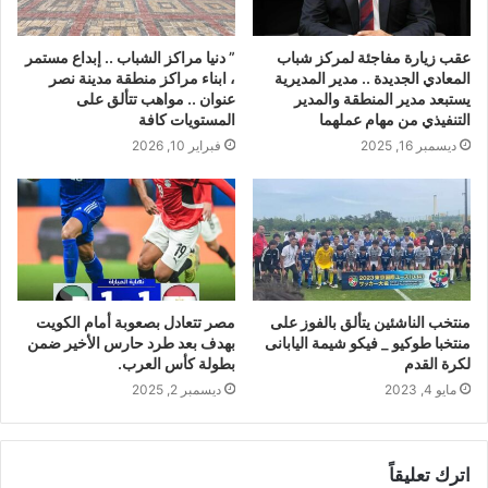
عقب زيارة مفاجئة لمركز شباب
” دنيا مراكز الشباب .. إبداع مستمر
المعادي الجديدة .. مدير المديرية
، ابناء مراكز منطقة مدينة نصر
يستبعد مدير المنطقة والمدير
عنوان .. مواهب تتألق على
التنفيذي من مهام عملهما
المستويات كافة
ديسمبر 16, 2025
فبراير 10, 2026
منتخب الناشئين يتألق بالفوز على
مصر تتعادل بصعوبة أمام الكويت
منتخبا طوكيو _ فيكو شيمة اليابانى
بهدف بعد طرد حارس الأخير ضمن
لكرة القدم
بطولة كأس العرب.
مايو 4, 2023
ديسمبر 2, 2025
اترك تعليقاً