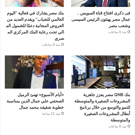
فى ذكرى افتتاح قناة السويس ..
بنك مصر يشارك في فعالية “اليوم
عمال مصر يهنئون الرئيس السيسى
العالمي للشباب” ويقدم العديد من
وشعب مصر
العروض المجانية دعمًا للشمول الم
الي تحت رعاية البنك المركزي الم
منذ 6 ساعات
صري
منذ 9 ساعات
بنك QNB مصر يعزز جاهزية
«أيام الأسبوع» تهنئ الزميل
المشروعات الصغيرة والمتوسطة
الصحفي علي جمال الدين بمناسبة
للنمو والتوسع من خلال برنامج
خطوبة شقيقه محمد جمال
أبطال المشروعات الصغيرة
منذ 22 ساعة
والمتوسطة
منذ 9 ساعات