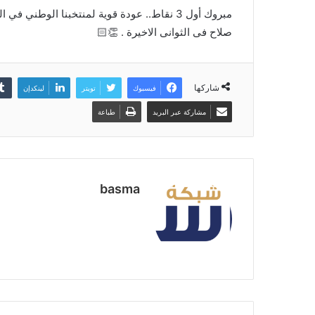
مبروك أول 3 نقاط.. عودة قوية لمنتخبنا الو
صلاح فى الثوانى الاخيرة . 👏🏻
شاركها
فيسبوك
تويتر
لينكدإن
مشاركة عبر البريد
طباعة
basma