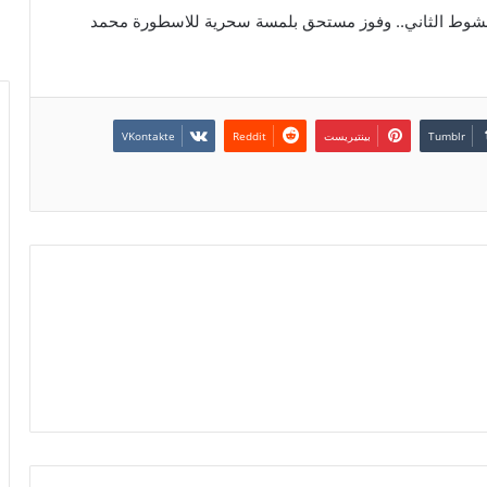
طني في الشوط الثاني.. وفوز مستحق بلمسة سحرية للاسطورة محمد
بينتيريست