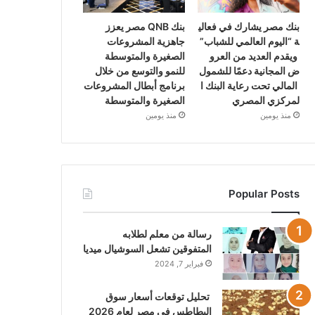
بنك مصر يشارك في فعالي
بنك QNB مصر يعزز
ة “اليوم العالمي للشباب”
جاهزية المشروعات
ويقدم العديد من العرو
الصغيرة والمتوسطة
ض المجانية دعمًا للشمول
للنمو والتوسع من خلال
المالي تحت رعاية البنك ا
برنامج أبطال المشروعات
لمركزي المصري
الصغيرة والمتوسطة
منذ يومين
منذ يومين
Popular Posts
رسالة من معلم لطلابه
المتفوقين تشعل السوشيال ميديا
فبراير 7, 2024
تحليل توقعات أسعار سوق
البطاطس في مصر لعام 2026