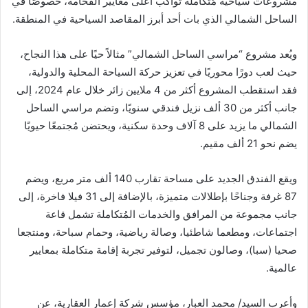
مشروعات سياحية مُتكاملة تواكب أعلى معايير الفخامة، خصوصًا في
الساحل الشمالي الذي بات أحد أبرز المقاصد السياحية في المنطقة.
ويُعد مشروع “مراسي الساحل الشمالي” مثالاً حيًا على هذا النجاح،
حيث لعب دورًا محوريًا في تعزيز حركة السياحة المحلية والدولية،
فقد استقطب المشروع أكثر من 4 ملايين زائر خلال عام 2024، إلى
جانب أكثر من 30 ألف نزيل فندقي سنويًا، وتضم مراسي الساحل
الشمالي ما يزيد على 8 آلاف وحدة سكنية، ويحتضن مُجتمعًا حيويًا
يضم نحو 21 ألف مقيم.
ويقع الفندق الجديد على مساحة تقارب 140 ألف متر مربع، ويضم
87 غرفة وجناحًا بإطلالات متميزة، بالإضافة إلى 31 فيلا فاخرة، إلى
جانب مجموعة من المرافق والخدمات المُتكاملة تشمل قاعة
اجتماعات، ومطعما شاطئيا، وصالة رياضية، وحمام سباحة، ومنتجعا
صحيا (سبا)، وصالون تجميل، لتوفير تجربة إقامة متكاملة بمعايير
عالمية.
وأعرب السيد/ محمد العبار، مؤسس شركة إعمار العقارية، عن