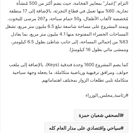
التزام “إعمار” بمعايير الفخامة، حيث يضم أكثر من 500 مُنشأة
تجارية، 60% منها تعمل في قطاع التجزئة، بالإضافة إلى 17 منطقة
مُخصصة لألعاب الأطفال، و50 حمام سباحة، و267 مرسى لليخوت.
ويمتد المشروع على مساحة شاسعة تبلغ 6.5 مليون متر مربع، تشغل
المساحات الخضراء المفتوحة منها 4.1 مليون متر مربع، بما يعادل
63% من إجمالي المساحة، إلى جانب شاطئ بطول 6.5 كيلومتر،
وممشى مائي بطول 16 كيلومترًا.
كما يضم المشروع 1600 وحدة فندقية (Keys)، بالإضافة إلى ملعب
جولف، ومرافق ترفيهية ورياضية متكاملة، ما يجعله وجهة سياحية
متكاملة تلبي تطلعات الزوار بمختلف اهتماماتهم.
#رئاسة_مجلس_الوزراء
الصحفي شعبان حمزة
سياحي واقتصادي على مدار العام كله