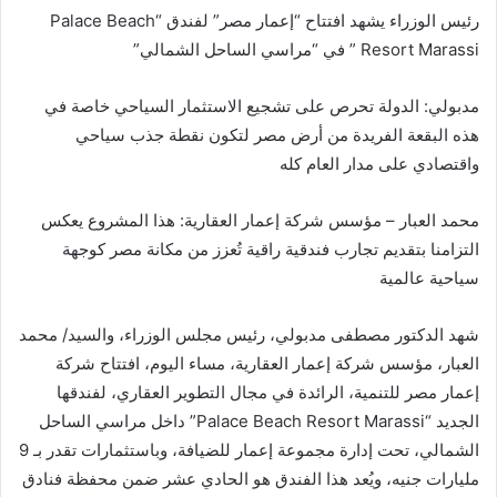
رئيس الوزراء يشهد افتتاح “إعمار مصر” لفندق “Palace Beach
Resort Marassi ” في “مراسي الساحل الشمالي”
مدبولي: الدولة تحرص على تشجيع الاستثمار السياحي خاصة في
هذه البقعة الفريدة من أرض مصر لتكون نقطة جذب سياحي
واقتصادي على مدار العام كله
محمد العبار – مؤسس شركة إعمار العقارية: هذا المشروع يعكس
التزامنا بتقديم تجارب فندقية راقية تُعزز من مكانة مصر كوجهة
سياحية عالمية
شهد الدكتور مصطفى مدبولي، رئيس مجلس الوزراء، والسيد/ محمد
العبار، مؤسس شركة إعمار العقارية، مساء اليوم، افتتاح شركة
إعمار مصر للتنمية، الرائدة في مجال التطوير العقاري، لفندقها
الجديد “Palace Beach Resort Marassi” داخل مراسي الساحل
الشمالي، تحت إدارة مجموعة إعمار للضيافة، وباستثمارات تقدر بـ 9
مليارات جنيه، ويُعد هذا الفندق هو الحادي عشر ضمن محفظة فنادق