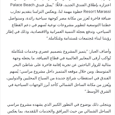
اعتزازه بإطلاق الفندق الجديد، قائلًا: “يمثل فندق Palace Beach
Resort Marassi خطوة مهمة لنا، ويعكس التزامنا بتقديم تجارب
ضيافة فاخرة تُعزز من مكانة مصر كوجهة سياحية رائدة، وسنواصل
خطتنا التوسعية لتطوير مشروعات نوعية تُسهم في دعم القطاع
السياحي، وتدفع بعجلة التنمية العمرانية والاقتصادية، وذلك في إطار
رؤيتنا لبناء مُجتمعات مُستدامة ومُتكاملة.”
وأضاف العبار: “يتميز المشروع بتصميم عصري وخدمات مُتكاملة
تُواكب أرقى المعايير العالمية في قطاع الضيافة، ما يجعله وجهة
مثالية للزوار الباحثين عن تجربة إقامة فاخرة على شاطئ البحر
المتوسط، ومن خلال موقعه المتميز داخل مشروع مراسي؛ يُسهم
الفندق في استقطاب شرائح جديدة من السياح المحليين والدوليين،
ويُعزز من مكانة الساحل الشمالي كأحد أبرز الوجهات السياحية في
الشرق الأوسط.”
ويتجلى ذلك بوضوح في التطور الكبير الذي يشهده مشروع مراسي
الساحل الشمالي من حيث المرافق والخدمات المُقدمة، بما يعكس