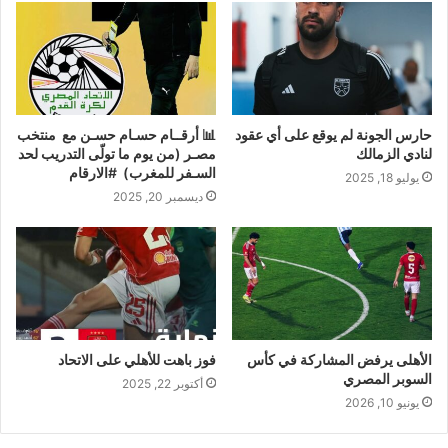
حارس الجونة لم يوقع على أي عقود
📊 أرقــام حسـام حسـن مع منتخب
لنادي الزمالك
مصـر (من يوم ما تولّى التدريب لحد
السـفر للمغرب) #الارقام
يوليو 18, 2025
ديسمبر 20, 2025
الأهلى يرفض المشاركة في كأس
فوز باهت للأهلي على الاتحاد
السوبر المصري
أكتوبر 22, 2025
يونيو 10, 2026