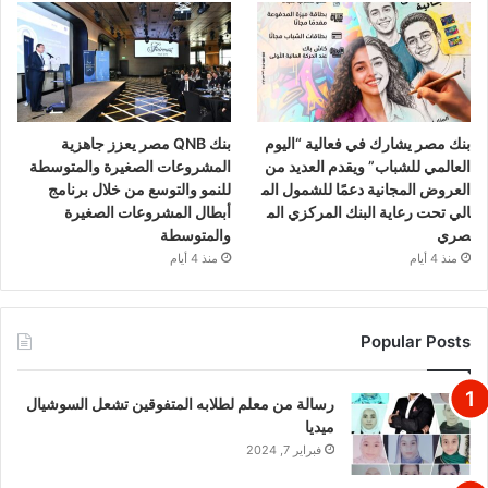
بنك مصر يشارك في فعالية “اليوم
بنك QNB مصر يعزز جاهزية
العالمي للشباب” ويقدم العديد من
المشروعات الصغيرة والمتوسطة
العروض المجانية دعمًا للشمول الم
للنمو والتوسع من خلال برنامج
الي تحت رعاية البنك المركزي الم
أبطال المشروعات الصغيرة
صري
والمتوسطة
منذ 4 أيام
منذ 4 أيام
Popular Posts
رسالة من معلم لطلابه المتفوقين تشعل السوشيال
ميديا
فبراير 7, 2024