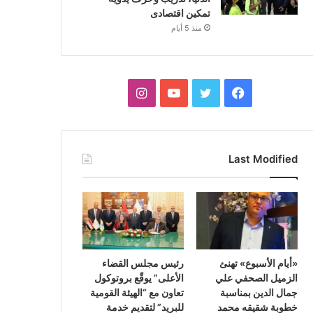
تمكين اقتصادى
منذ 5 أيام
فيسبوك
تويتر
يوتيوب
انستقرام
Last Modified
«أيام الأسبوع» تهنئ
رئيس مجلس القضاء
الزميل الصحفي علي
الأعلى” يوقّع بروتوكول
جمال الدين بمناسبة
تعاون مع “الهيئة القومية
خطوبة شقيقه محمد
للبريد” لتقديم خدمة