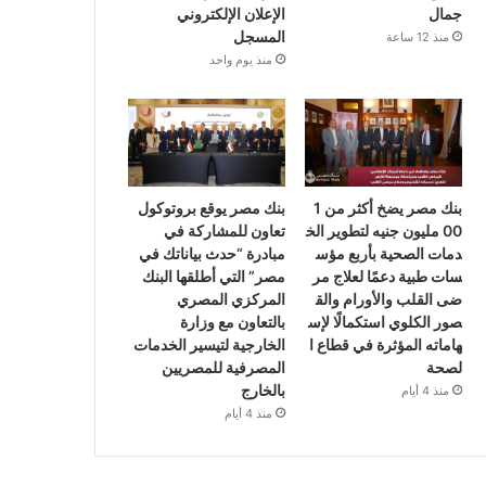
جمال
الإعلان الإلكتروني
المسجل
منذ 12 ساعة
منذ يوم واحد
بنك مصر يضخ أكثر من 1
بنك مصر يوقع بروتوكول
00 مليون جنيه لتطوير الخ
تعاون للمشاركة في
دمات الصحية بأربع مؤس
مبادرة “حدث بياناتك في
سات طبية دعمًا لعلاج مر
مصر” التي أطلقها البنك
ضى القلب والأورام والق
المركزي المصري
صور الكلوي استكمالًا لإس
بالتعاون مع وزارة
هاماته المؤثرة في قطاع ا
الخارجية لتيسير الخدمات
لصحة
المصرفية للمصريين
بالخارج
منذ 4 أيام
منذ 4 أيام