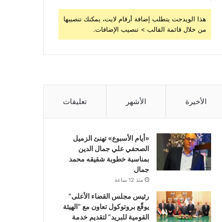
هذا الويدجت يتطلب إضافة أرقام لايت، يمكنك تنصيبها
من خلال قائمة القالب > تنصيب الإضافات.
الأخيرة
الأشهر
تعليقات
«أيام الأسبوع» تهنئ الزميل
الصحفي علي جمال الدين
بمناسبة خطوبة شقيقه محمد
جمال
منذ 12 ساعة
رئيس مجلس القضاء الأعلى”
يوقّع بروتوكول تعاون مع “الهيئة
القومية للبريد” لتقديم خدمة