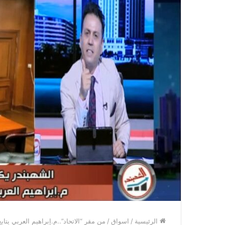
الرئيسية
/
اسواق
/
من مقر “الاتحاد”..م.إبراهيم العربي يتا