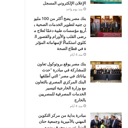
الإعلان الإلكتروني المسجل
منذ يوم واحد
بنك مصر يضخ أكثر من 100 مليو
ن جنيه لتطوير الخدمات الصحية ب
أربع مؤسسات طبية دعمًا لعلاج م
رضى القلب والأورام والقصور ال
كلوي استكمالًا لإسهاماته المؤثر
ة في قطاع الصحة
منذ 4 أيام
بنك مصر يوقع بروتوكول تعاون
للمشاركة في مبادرة “حدث
بياناتك في مصر” التي أطلقها
البنك المركزي المصري بالتعاون
مع وزارة الخارجية لتيسير
الخدمات المصرفية للمصريين
بالخارج
منذ 4 أيام
مبادرة بداية من مركز التكوين
المهني بالأميرية وجمعية حنان
الدنيا، تدريب وحرف يدويه