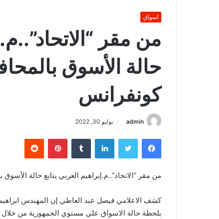
اسواق
من مقر “الاتحاد”..م.إ
حالة الأسوق بالمحاف
كونفرانس
admin
يوليو 30, 2022
فيسبوك
تويتر
لينكدإن
بينتيريست
من مقر “الاتحاد”..م.إبراهيم العربي يتابع حالة الأسوق
كشف الاعلامي فيصل عبد العاطي إن المهندس ابراهيم مح
بلحظة حالة الاسواق علي مستوي الجمهورية من خلال غر