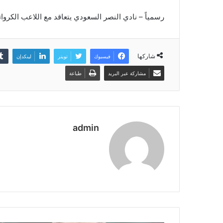
رسمياً – ‏نادي ‎النصر السعودي يتعاقد مع اللاعب الكرواتي مارسيلو بروزوفيتش قادماً من إنتر ميلان حتى 2026.
شاركها
فيسبوك
تويتر
لينكدإن
مشاركة عبر البريد
طباعة
admin