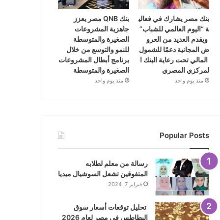
بنك مصر يشارك في فعالي
بنك QNB مصر يعزز
ة “اليوم العالمي للشباب”
جاهزية المشروعات
ويقدم العديد من العرو
الصغيرة والمتوسطة
ض المجانية دعمًا للشمول
للنمو والتوسع من خلال
المالي تحت رعاية البنك ا
برنامج أبطال المشروعات
لمركزي المصري
الصغيرة والمتوسطة
منذ يوم واحد
منذ يوم واحد
Popular Posts
رسالة من معلم لطلابه
المتفوقين تشعل السوشيال ميديا
فبراير 7, 2024
تحليل توقعات أسعار سوق
البطاطس في مصر لعام 2026