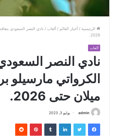
الرئيسية
/
أخبار العالم
/
ألعاب
/
‏نادي ‎النصر السعودي ي
2026.
ألعاب
‏نادي ‎النصر السع
الكرواتي مارسيلو بر
ميلان حتى 2026.
admin
يوليو 3, 2023
فيسبوك
تويتر
لينكدإن
بينتيريست