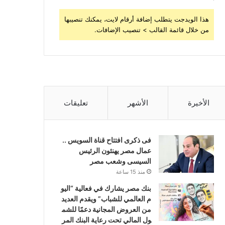
هذا الويدجت يتطلب إضافة أرقام لايت، يمكنك تنصيبها
من خلال قائمة القالب > تنصيب الإضافات.
الأخيرة
الأشهر
تعليقات
فى ذكرى افتتاح قناة السويس ..
عمال مصر يهنئون الرئيس
السيسى وشعب مصر
منذ 15 ساعة
بنك مصر يشارك في فعالية “اليو
م العالمي للشباب” ويقدم العديد
من العروض المجانية دعمًا للشم
ول المالي تحت رعاية البنك المر