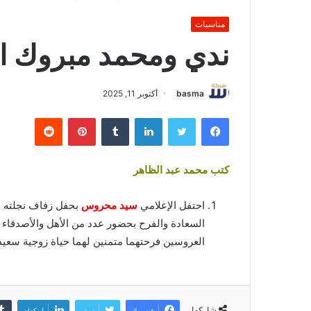
مناسبات
ندي ومحمد مبروك ا
basma
أكتوبر 11, 2025
فيسبوك
تويتر
لينكدإن
بينتيريست
كتب محمد عبد الظاهر
احتفل الإعلامي
سيد محروس
بحفل زفاف نجلته ا
السعادة والفرح بحضور عدد من الأهل والأصدقاء
العروسين فرحتهما متمنين لهما حياة زوجية سعيدة
شاركها
فيسبوك
تويتر
لينكدإن