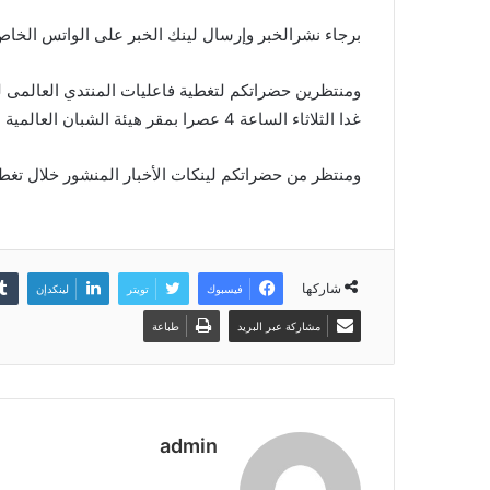
برجاء نشرالخبر وإرسال لينك الخبر على الواتس الخاص
ومنتظرين حضراتكم لتغطية فاعليات المنتدي العالمى للش
غدا الثلاثاء الساعة 4 عصرا بمقر هيئة الشبان العالمية 12 شارع رمسيس بوسط البلد
ومنتظر من حضراتكم لينكات الأخبار المنشور خلال تغط
شاركها
فيسبوك
تويتر
لينكدإن
مشاركة عبر البريد
طباعة
admin