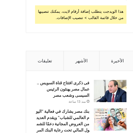
هذا الويدجت يتطلب إضافة أرقام لايت، يمكنك تنصيبها
من خلال قائمة القالب > تنصيب الإضافات.
الأخيرة
الأشهر
تعليقات
فى ذكرى افتتاح قناة السويس ..
عمال مصر يهنئون الرئيس
السيسى وشعب مصر
منذ 13 ساعة
بنك مصر يشارك في فعالية “اليو
م العالمي للشباب” ويقدم العديد
من العروض المجانية دعمًا للشم
ول المالي تحت رعاية البنك المر