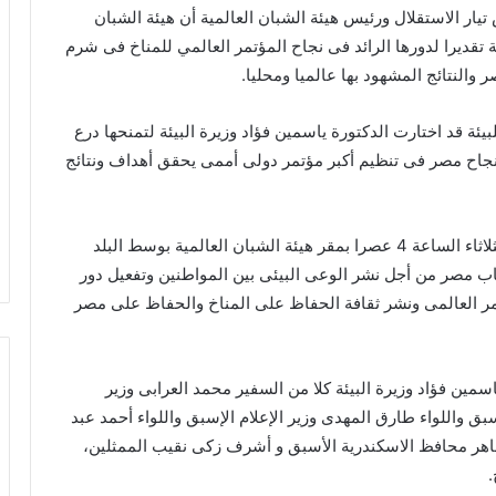
ار الاستقلال ورئيس هيئة الشبان العالمية أن هيئة الشبان
ة تقديرا لدورها الرائد فى نجاح المؤتمر العالمي للمناخ فى شرم
والنتائج المشهود بها عالميا ومحليا.
يئة قد اختارت الدكتورة ياسمين فؤاد وزيرة البيئة لتمنحها درع
فى نجاح مصر فى تنظيم أكبر مؤتمر دولى أممى يحقق أهداف ونتائج
ومن المنتظر أن يشهد هذا المنتدى المقرر عقده غدا الثلاثاء الساعة 4 عصرا بمقر هيئة الشبان العالمية بوسط البلد
باب مصر من أجل نشر الوعى البيئى بين المواطنين وتفعيل دور
مر العالمى ونشر ثقافة الحفاظ على المناخ والحفاظ على مصر
مين فؤاد وزيرة البيئة كلا من السفير محمد العرابى وزير
ق واللواء طارق المهدى وزير الإعلام الإسبق واللواء أحمد عبد
لظاهر محافظ الاسكندرية الأسبق و أشرف زكى نقيب الممثلين،