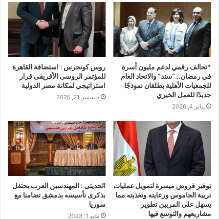
*تحالف رقمي لدعم مليون أسرة
روس كونجرس : استضافة القاهرة
في رمضان.. “سند” والاتحاد العام
للمؤتمر الروسى الأفريقى قرار
للجمعيات الأهلية يطلقان نموذجًا
استراتيجي لمكانة مصر الدولية
جديدًا للعمل الخيري
ديسمبر 21, 2025
يناير 4, 2026
توفير قروض ميسرة لتمويل عمليات
الحديثى : المهندسين العرب يحتفل
تربية الجاموس ورعايته وتغذيته مما
بذكرى تأسيسه بدمشق تضامنا مع
يسهل على المربين تطوير
سوريا
مشاريعهم والتوسع فيها
مايو 1, 2023