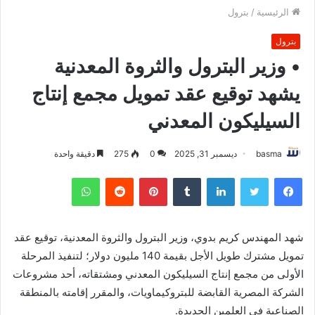
الرئيسية
/
بترول
بترول
• وزير البترول والثروة المعدنية
يشهد توقيع عقد تمويل مجمع إنتاج
السيليكون المعدني
basma
ديسمبر 31, 2025
0
275
دقيقة واحدة
فيسبوك
تويتر
لينكدإن
بينتيريست
واتساب
شهد المهندس كريم بدوي، وزير البترول والثروة المعدنية، توقيع عقد
تمويل مشترك طويل الأجل بقيمة 140 مليون دولار؛ لتنفيذ المرحلة
الأولى من مجمع إنتاج السيليكون المعدني ومشتقاته، أحد مشروعات
الشركة المصرية القابضة للبتروكيماويات، والمقرر إقامته بالمنطقة
الصناعية في العلمين الجديدة.