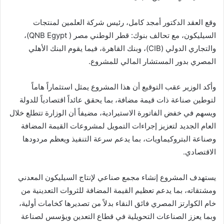
وقع العقد الدكتور أمجد كامل، رئيس شركة العلمين لمنتجات
السيليكون، مع تحالف بنوك: قطر الوطني مصر ( QNB Egypt)،
والتجاري الدولي (CIB)، وبنك القاهرة، فيما يقوم البنك الأهلي
المصري بدور المستشار المالي للمشروع.
وأكد الوزير عقب التوقيع أن هذا المشروع يمثل استثماراً هاماً
لتوطين صناعة ذات قيمة مضافة، بما يحقق عائداً اقتصادياً للدولة
ويسهم في خفض الفاتورة الاستيرادية، مضيفاً أن الوزارة تتطلع خلال
العام الجديد لتعزيز إجراءات التمويل لمشروعات القيمة المضافة
وصناعة البتروكيماويات، بما يدعم سرعة التنفيذ ويعظم مردودها
الاقتصادي.
يستهدف المشروع إنشاء مجمع صناعي لإنتاج السيليكون المعدني
ومشتقاته، بما يدعم تعظيم القيمة المضافة للثروات التعدينية من
خام الكوارتز المصري فائق النقاء بدلاً من تصديرها كخامات أولية،
وبما يعزز الصناعات التحويلية في قطاع التعدين ويؤسس لصناعة