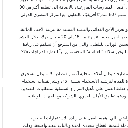
أكثر من 5200 متدرب من صغار المربين والصيادين على أفضل الممارسات المزرعية، بالإضافة إلى تنظيم أكثر من 90
دورة تدريبية لأكثر من 1050 متدربًا أجنبيًا من 115 دولة، منهم 607 متدربًا أفريقيًا، بالتعاون مع المركز المصري الدولي
يز الأمن الغذائي والتنمية المستدامة لتربية الأحياء المائية،
حيث يهدف إلى تأمين تمويل للمشاريع البحثية وخلق فرص العمل بقيمة تتراوح بين 15 إلى 20 مليون دولار خلال العشر
حسين الوراثي للبلطي، والتي من المتوقع أن تساهم في زيادة
الإنتاج بنسبة ٤٠٪ إضافية، بالإضافة إلى دعم المفرخات لتوفير سلالة “العباسة” المحسنة وراثياً لتغطية احتياجات ٣٥٪
سة إيجاد بدائل أعلاف محلية آمنة واقتصادية لاستبدال مسحوق
السمك لخفض التكلفة، ونشر تقنيات الاستزراع الموفرة للمياه لترشيد الاستخدام بنسبة ٥٠٪، ونشر تقنيات استخدام
خطط العمل على تأهيل المزارع السمكية لمتطلبات التصدير،
، ودعم تطبيق الأمان الحيوي بالشراكة مع الجهات الوطنية
راضي، الي اهمية العمل على زيادة الاستثمارات المصرية
لة لتنمية القطاع محددة المدة وبآليات تنفيذ واضحة، وذلك