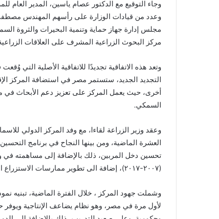
وجاء التوقيع مع الدكتور عصام ياسين، المدير العام لل
وعدد من قيادات الوزارة على رأسهم المهندس مصطفى ا
مجلس إدارة جهاز حماية وتنمية البحيرات والثروة ال
مركز البحوث الزراعية المشرف على العلاقات الزراعية 
التجديد الجديد، ستستمر مصر في استضافة المركز الإ
أخرى، حيث يعمل المركز على تعزيز دعم الأبحاث في مجال
السمكي.
وعقد وزير الزراعة لقاءا، مع وفد المركز الدولي للاس
العشرة الماضية، ومن بينها النجاح في برنامج التحسين ا
تحسين دخل المربين، ذلك بالإضافة إلى مساهمته في وض
(٢٠٠٧-٢٠١٧)، إضافة الى تطوير ممارسات الاستزراع المكثف.
وشملت جهود المركز ، خلال الفترة الماضية، تبنيه نمو
وحكومية. وعلى صعيد التدريب، ذلك بالإضافة إلى الدور