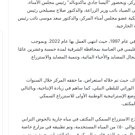
مركز، وبحضور “أليسا جادي ماكدونالد” رئيس مجلس الأمناء،
لصياد نائب وزير الزراعة، والدكتور صلاح مصيلحي رئيس
سمكية عضو مجلس أمناء المركز، والدكتور سعد موسى نائب رئيس
الخارجية.
وتعد هذه الاتفاقية تجديدًا للاتفاقية الأصلية التي وُقعت في عام 1997، حيث انتهى العمل بها عام 2022. وبموجب
قليمي في العباسة بمحافظة الشرقية لمدة خمسة وعشرين عامًا
 المصايد والأحياء المائية، وتنمية المصايد والاستزراع
ماك، حيث تم خلاله استعراض، ما حققه المركز خلال السنوات
لوراثي للبلطي النيلي، كما ساهم في زيادة الإنتاجية، وبالتالي
ع الإستراتيجية الوطنية الأولى للاستزراع السمكي
ذج الاستزراع السمكي المكثف في مياه جارية بالحوض الترابي
لأول مرة في مصر، وهو نظام يضاعف الإنتاجية ويوفر حوالي ٥٠٪ من المياه المستخدمة، وتم تطبيقه في مزارع خاصة
 المحوري الذي قام به المركز في بناء القدرات، حيث تم تدريب