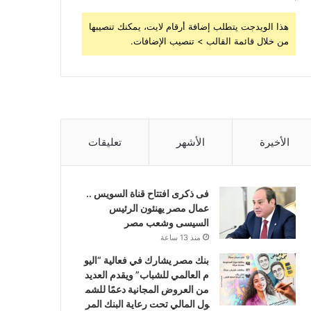
هذا الويدجت يتطلب إضافة أرقام لايت، يمكنك تنصيبها
من خلال قائمة القالب > تنصيب الإضافات.
الأخيرة
الأشهر
تعليقات
فى ذكرى افتتاح قناة السويس ..
عمال مصر يهنئون الرئيس
السيسى وشعب مصر
منذ 13 ساعة
بنك مصر يشارك في فعالية “اليو
م العالمي للشباب” ويقدم العديد
من العروض المجانية دعمًا للشم
ول المالي تحت رعاية البنك المر