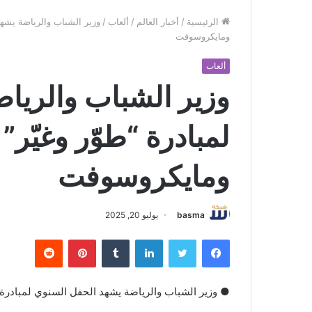
الرئيسية
/
أخبار العالم
/
ألعاب
/
وزير الشباب والرياضة يشهد 
ومايكروسوفت
ألعاب
وزير الشباب والريا
لمبادرة “طوّر وغيّر”
ومايكروسوفت
basma
يوليو 20, 2025
فيسبوك
تويتر
لينكدإن
بينتيريست
● وزير الشباب والرياضة يشهد الحفل السنوي لمبادرة 