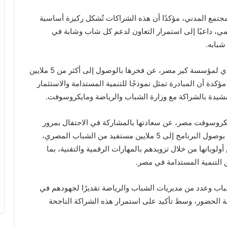
مجتمع المدني، مؤكدًا أن هذه الشراكات تُشكل ركيزة أساسية
ي، داعيًا إلى استمرار التعاون لدعم كل شاب وشابة في
شبابه.
من جانبها، أعربت الدكتورة فيفيان ثابت، المدير التنفيذي لمؤسسة كير مصر، عن فخرها بالوصول إلى أكثر من 5 ملايين
ر وغير”، بينهم 51% من الإناث، مؤكدة أن المبادرة تمثل نموذجًا للتنمية المستدامة والاستثمار
دة بالشراكة مع وزارة الشباب والرياضة ومايكروسوفت.
كروسوفت مصر، عن سعادتها بالمشاركة في الاحتفال بمرور
خمس سنوات على انطلاق برنامج “طوّر وغيّر”، مشيدةً بوصول البرنامج إلى 5 ملايين مستفيد من الشباب المصري،
اتها من خلال تزويدهم بالمهارات الرقمية والتقنية، بما
ق التنمية المستدامة في مصر.
الشباب وعدد من مديريات الشباب والرياضة تقديرًا لجهودهم في
ة الحضور، وسط تأكيد على استمرار هذه الشراكة الناجحة