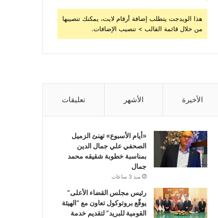
هذا الويدجت يتطلب إضافة أرقام لايت، يمكنك تنصيبها
من خلال قائمة القالب > تنصيب الإضافات.
الأخيرة
الأشهر
تعليقات
«أيام الأسبوع» تهنئ الزميل
الصحفي علي جمال الدين
بمناسبة خطوبة شقيقه محمد
جمال
منذ 3 ساعات
رئيس مجلس القضاء الأعلى”
يوقّع بروتوكول تعاون مع “الهيئة
القومية للبريد” لتقديم خدمة