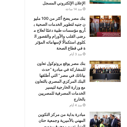
الإعلان الإلكتروني المسجل
منذ 14 ساعة
بنك مصر يضخ أكثر من 100 مليو
ن جنيه لتطوير الخدمات الصحية ب
أربع مؤسسات طبية دعمًا لعلاج م
رضى القلب والأورام والقصور ال
كلوي استكمالًا لإسهاماته المؤثر
ة في قطاع الصحة
منذ 3 أيام
بنك مصر يوقع بروتوكول تعاون
للمشاركة في مبادرة “حدث
بياناتك في مصر” التي أطلقها
البنك المركزي المصري بالتعاون
مع وزارة الخارجية لتيسير
الخدمات المصرفية للمصريين
بالخارج
منذ 4 أيام
مبادرة بداية من مركز التكوين
المهني بالأميرية وجمعية حنان
الدنيا، تدريب وحرف يدويه