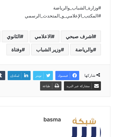
#وزارة_الشباب_والرياضة
#المكتب_الإعلامي_و_المتحدث_الرسمي
اشرف صبحي
الاعلامي
الثانوي
والرياضة
وزير الشباب
وفتاة
شاركها
فيسبوك
تويتر
لينكدإن
مشاركة عبر البريد
طباعة
basma