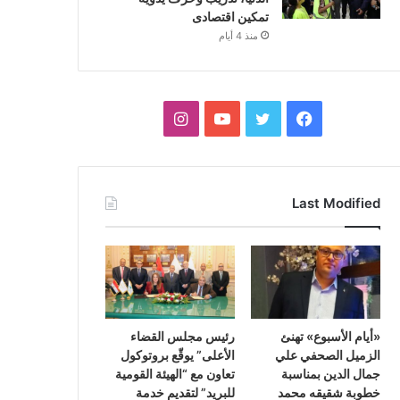
تمكين اقتصادى
منذ 4 أيام
فيسبوك
تويتر
يوتيوب
انستقرام
Last Modified
«أيام الأسبوع» تهنئ
رئيس مجلس القضاء
الزميل الصحفي علي
الأعلى” يوقّع بروتوكول
جمال الدين بمناسبة
تعاون مع “الهيئة القومية
خطوبة شقيقه محمد
للبريد” لتقديم خدمة