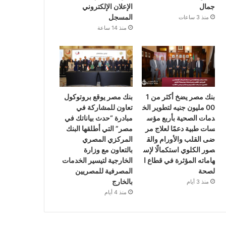
جمال
الإعلان الإلكتروني
المسجل
منذ 3 ساعات
منذ 14 ساعة
بنك مصر يضخ أكثر من 1
بنك مصر يوقع بروتوكول
00 مليون جنيه لتطوير الخ
تعاون للمشاركة في
دمات الصحية بأربع مؤس
مبادرة “حدث بياناتك في
سات طبية دعمًا لعلاج مر
مصر” التي أطلقها البنك
ضى القلب والأورام والق
المركزي المصري
صور الكلوي استكمالًا لإس
بالتعاون مع وزارة
هاماته المؤثرة في قطاع ا
الخارجية لتيسير الخدمات
لصحة
المصرفية للمصريين
بالخارج
منذ 3 أيام
منذ 4 أيام