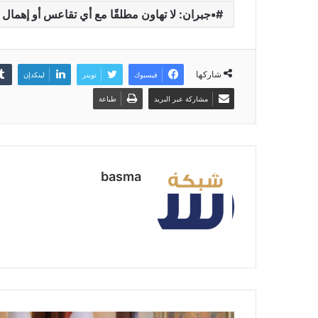
▪︎جبران: لا تهاون مطلقًا مع أي تقاعس أو إهمال
شاركها
فيسبوك
تويتر
لينكدإن
مشاركة عبر البريد
طباعة
basma