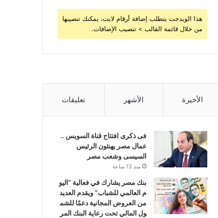
هذا الويدجت يتطلب إضافة أرقام لايت، يمكنك تنصيبها
من خلال قائمة القالب > تنصيب الإضافات.
الأخيرة
الأشهر
تعليقات
فى ذكرى افتتاح قناة السويس ..
عمال مصر يهنئون الرئيس
السيسى وشعب مصر
منذ 13 ساعة
بنك مصر يشارك في فعالية “اليو
م العالمي للشباب” ويقدم العديد
من العروض المجانية دعمًا للشم
ول المالي تحت رعاية البنك المر