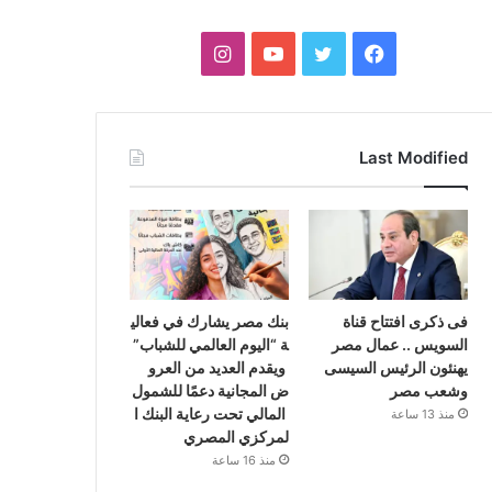
فيسبوك
تويتر
يوتيوب
انستقرام
Last Modified
فى ذكرى افتتاح قناة
بنك مصر يشارك في فعالي
السويس .. عمال مصر
ة “اليوم العالمي للشباب”
يهنئون الرئيس السيسى
ويقدم العديد من العرو
وشعب مصر
ض المجانية دعمًا للشمول
المالي تحت رعاية البنك ا
منذ 13 ساعة
لمركزي المصري
منذ 16 ساعة