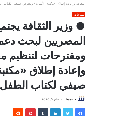
الثقافة وإعادة إطلاق «مكتبة الأسرة» ومعرض صيفي لكتاب ا
منوعات
● وزير الثقافة يجتمع
المصريين لبحث دعم
ومقترحات لتنظيم مع
وإعادة إطلاق «مكتب
صيفي لكتاب الطفل
basma
يناير 5, 2026
فيسبوك
تويتر
لينكدإن
بينتيريست