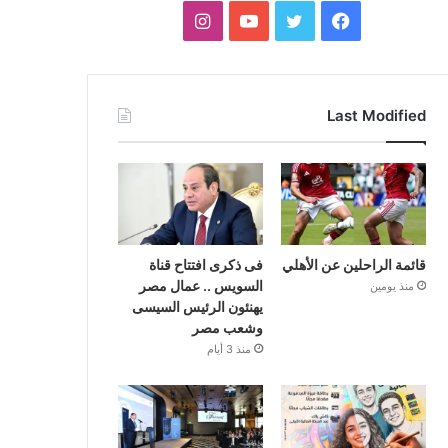
فيسبوك
تويتر
يوتيوب
انستقرام
Last Modified
قائمة الراحلين عن الأهلي
فى ذكرى افتتاح قناة
السويس .. عمال مصر
منذ يومين
يهنئون الرئيس السيسى
وشعب مصر
منذ 3 أيام