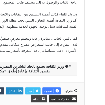
إتاحة الكتاب والوصول به إلى مختلف فئات المجتمع.
وتناول اللقاء كذلك أهمية التنسيق بين النقابات والاتحا
أكد وزير الثقافة أهمية التعاون البيني تحت مظلة الوزا
الفنية لمناقشة سبل توحيد الجهود لخدمة منظومة الإبدا
كما ناقش الجانبان مبادرة رعاية وتنظيم معرضٍ صيفيٍّ
لدى النشء، إلى جانب استعراض مقترح متكامل مقدم من
الأسرة»، دعمًا لسياسات إتاحة المعرفة بأسعار مناسبة
● وزير الثقافة يجتمع باتحاد الناشرين المص
بقصور الثقافة وإعادة إطلاق «م
شاركها
فيسبوك
تويتر
لينكدإن
مشاركة عبر البريد
طباعة