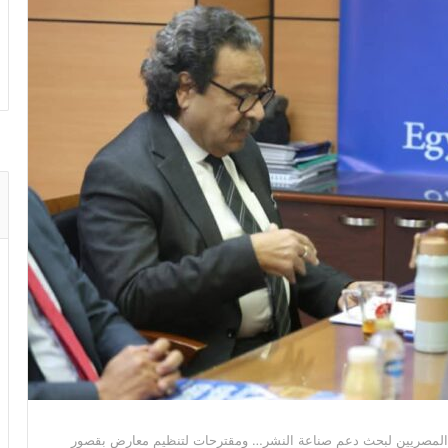
ين المصريين لبحث دعم صناعة النشر… ومقترحات لتنظيم معارض بقصور