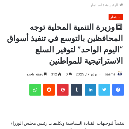
الرئيسية
/
اسبثمار
اسبثمار
🔳وزيرة التنمية المحلية توجه
المحافظين بالتوسع في تنفيذ أسواق
“اليوم الواحد” لتوفير السلع
الاستراتيجية للمواطنين
basma
يوليو 17, 2025
0
312
دقيقة واحدة
فيسبوك
تويتر
لينكدإن
بينتيريست
واتساب
تنفيذاً لتوجيهات القيادة السياسية وتكليفات رئيس مجلس الوزراء