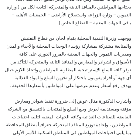
يحتاجها المواطنين بالمنافذ الثابتة والمتحركة التابعة لكل من ( وزارة
التموين – وزارة الزراعة واستصلاح الأراضى – الجمعيات الأهلية –
باقى الجهات المعنية – القطاع الخاص ).
ووجهت وزيرة التنمية المحلية بقيام لجان من قطاع التفتيش
والمتابعة مشتركة بمشاركة رؤساء الوحدات المحلية والأحياء والمدن
ومديريات التموين والجهات المعنية بالمرور الدوري على كافة
الأسواق والشوادر والمعارض والمنافذ الثابتة والمتحركة للتأكد من
توفر كافة السلع الإستراتيجية المطلوبة للمواطنين واتخاذ اللازم حيال
أى جهة أو أفراد يقومون باحتكار أو تخزين للسلع والمواد الغذائية
بهدف رفع أسعار وعدم عرضها على المواطنين بأسعارها الحقيقة .
وأشارت الدكتورة منال عوض إلى ضرورة تنفيذ شوادر ومعارض
مؤقتة ومستديمة لعرض وبيع السلع والمنتجات بالتنسيق مع الشركة
القابضة للصناعات الغذائية وكافة الجهات المعنية لتلبية احتياجات
المواطنين ، وإعادة توزيع المنافذ المتحركة جغرافياً بنطاق المحافظة
بما يلبى احتياجات المواطنين فى المناطق السكنية للأسر الأولى