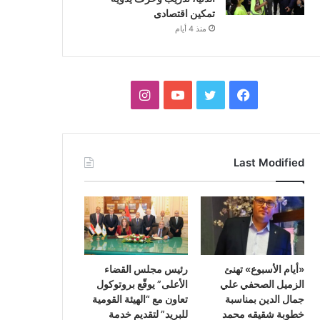
تمكين اقتصادى
منذ 4 أيام
فيسبوك
تويتر
يوتيوب
انستقرام
Last Modified
«أيام الأسبوع» تهنئ
رئيس مجلس القضاء
الزميل الصحفي علي
الأعلى” يوقّع بروتوكول
جمال الدين بمناسبة
تعاون مع “الهيئة القومية
خطوبة شقيقه محمد
للبريد” لتقديم خدمة