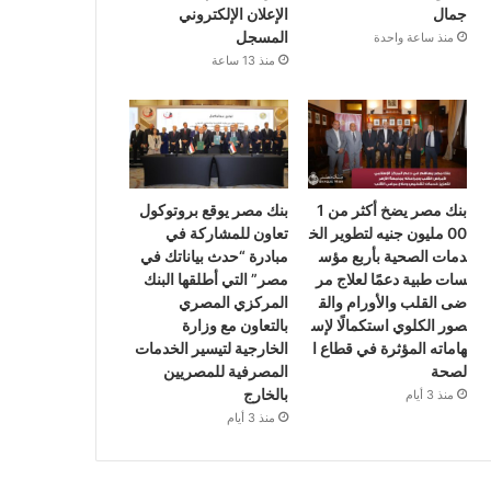
جمال
الإعلان الإلكتروني
المسجل
منذ ساعة واحدة
منذ 13 ساعة
بنك مصر يضخ أكثر من 1
بنك مصر يوقع بروتوكول
00 مليون جنيه لتطوير الخ
تعاون للمشاركة في
دمات الصحية بأربع مؤس
مبادرة “حدث بياناتك في
سات طبية دعمًا لعلاج مر
مصر” التي أطلقها البنك
ضى القلب والأورام والق
المركزي المصري
صور الكلوي استكمالًا لإس
بالتعاون مع وزارة
هاماته المؤثرة في قطاع ا
الخارجية لتيسير الخدمات
لصحة
المصرفية للمصريين
بالخارج
منذ 3 أيام
منذ 3 أيام