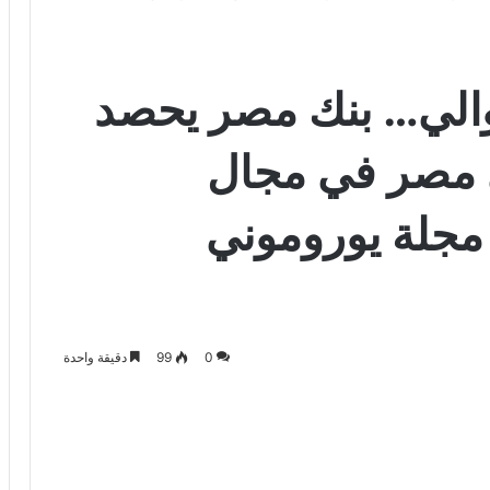
توالي… بنك مصر يحصد
 مصر في مجال
 مجلة يوروموني
0
99
دقيقة واحدة