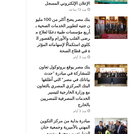
الإعلان الإلكتروني المسجل
منذ 13 ساعة
بنك مصر يضخ أكثر من 100 مليو
ن جنيه لتطوير الخدمات الصحية ب
أربع مؤسسات طبية دعمًا لعلاج م
رضى القلب والأورام والقصور ال
كلوي استكمالًا لإسهاماته المؤثر
ة في قطاع الصحة
منذ 3 أيام
بنك مصر يوقع بروتوكول تعاون
للمشاركة في مبادرة “حدث
بياناتك في مصر” التي أطلقها
البنك المركزي المصري بالتعاون
مع وزارة الخارجية لتيسير
الخدمات المصرفية للمصريين
بالخارج
منذ 3 أيام
مبادرة بداية من مركز التكوين
المهني بالأميرية وجمعية حنان
الدنيا، تدريب وحرف يدويه