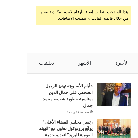
هذا الويدجت يتطلب إضافة أرقام لايت، يمكنك تنصيبها
من خلال قائمة القالب > تنصيب الإضافات.
الأخيرة
الأشهر
تعليقات
«أيام الأسبوع» تهنئ الزميل
الصحفي علي جمال الدين
بمناسبة خطوبة شقيقه محمد
جمال
منذ ساعة واحدة
رئيس مجلس القضاء الأعلى”
يوقّع بروتوكول تعاون مع “الهيئة
القومية للبريد” لتقديم خدمة