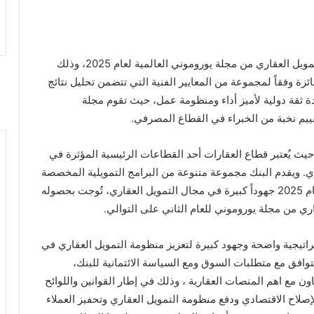
حصد بنك مصر جائزة أفضل بنك في مصر في مجال التمويل العقاري من مجلة يوروموني العالمية لعام 2025، وذلك
جائزة وفقاً لمجموعة من المعايير الفنية التي تتضمن تحليل نتائج
ة ثقة دولية لأميز أداء ومنظومة عمل، حيث تقوم مجلة
قييم نخبة من الخبراء في القطاع المصرفي.
 حيث يُعتبر قطاع العقارات أحد القطاعات الرئيسية المؤثرة في
ي. ويقدم البنك مجموعة متنوعة من البرامج التمويلية المخصصة
لخدمة هذا القطاع الحيوي، وقد حقق بنك مصر خلال عام 2025 جهوداً كبيرة في مجال التمويل العقاري، تُوجت بحصوله
 من مجلة يوروموني للعام الثاني على التوالي.
راتيجية واضحة وجهود كبيرة لتعزيز منظومة التمويل العقاري في
افق مع متطلبات السوق ومع السياسة الائتمانية للبنك،
اون مع اهم المنصات العقارية ، وذلك في إطار القوانين واللوائح
اح الاقتصادي ودفع منظومة التمويل العقاري وتحفيز العملاء