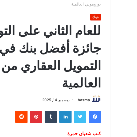
يوروموني العالمية
بنوك
للعام الثاني على ال
جائزة أفضل بنك في
التمويل العقاري من
العالمية
basma
ديسمبر 14, 2025
فيسبوك
تويتر
لينكدإن
بينتيريست
كتب شعبان حمزة