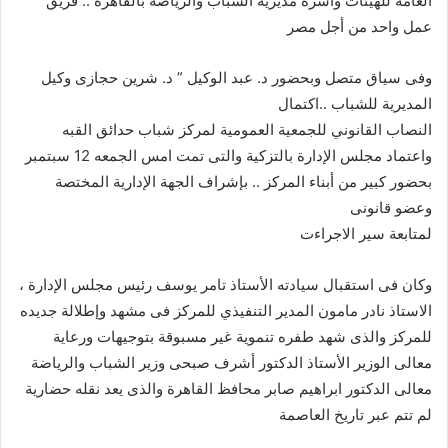
العامة للهيئات وأسرة مديرية الشباب والرياضة بالقاهرة .. فريق
عمل واحد من أجل مصر
وفى سياق متصل وبحضور د. عبد الوكيل ” د. شرين حجازى وكيل
المديرية للشباب ..اكتمال
النصاب القانوني للجمعية العمومية لمركز شباب حدائق القبه
واعتماد مجلس الإدارة بالتزكية والتى تمت امس الجمعه 12 سبتمبر
بحضور كبير من أبناء المركز .. بإشراف الجهة الإدارية المختصة
وعضو قانونى
لمتابعة سير الاجراءت
وكان فى استقبال سيادته الأستاذ تامر يوسف رئيس مجلس الإدارة ،
الاستاذ نادر مامون المدير التنفيذي للمركز فى مشهد وإطلالة جديده
للمركز والذى شهد طفره تنموية غير مسبوقة بتوجيهات ورعاية
معالى الوزير الأستاذ الدكتور أشرف صبحى وزير الشباب والرياضة
معالى الدكتور ابراهيم صابر محافظ القاهرة والذى يعد نقله حضارية
لم تتم عبر تاريخ العاصمة