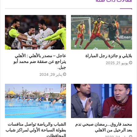
بلايلي و جائزة رجل المباراة
عاجل – مصدر بالأهلي : الأهلي
يتراجع عن صفقة ضم محمد أبو
يونيو 21, 2025
جبل.
يناير 29, 2024
محمد فاروق…رمضان صبحي ندم
الشباب والرياضة تواصل منافسات
بعد الرحيل من الاهلي
بطولة السباحة الأولي لمراكز شباب
المحافظات